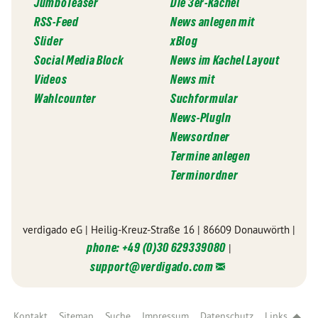
JumboTeaser
Die 3er-Kachel
RSS-Feed
News anlegen mit
Slider
xBlog
Social Media Block
News im Kachel Layout
Videos
News mit
Wahlcounter
Suchformular
News-PlugIn
Newsordner
Termine anlegen
Terminordner
verdigado eG | Heilig-Kreuz-Straße 16 | 86609 Donauwörth |
phone: +49 (0)30 629339080
|
support@
verdigado.com
Kontakt
Sitemap
Suche
Impressum
Datenschutz
Links